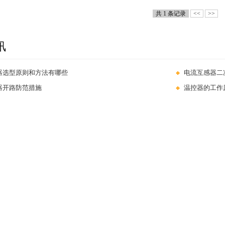
共 1 条记录
<<
>>
讯
器选型原则和方法有哪些
电流互感器二
器开路防范措施
温控器的工作